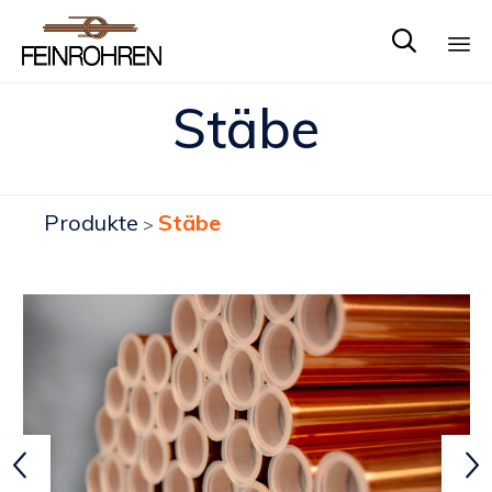

Sk
Stäbe
to
co
Produkte
Stäbe
>