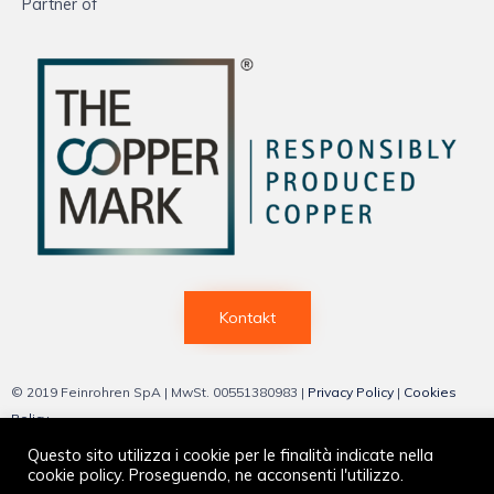
Partner of
Kontakt
© 2019 Feinrohren SpA | MwSt. 00551380983 |
Privacy Policy
|
Cookies
Policy
Questo sito utilizza i cookie per le finalità indicate nella
cookie policy. Proseguendo, ne acconsenti l'utilizzo.
Web by
Vittoria