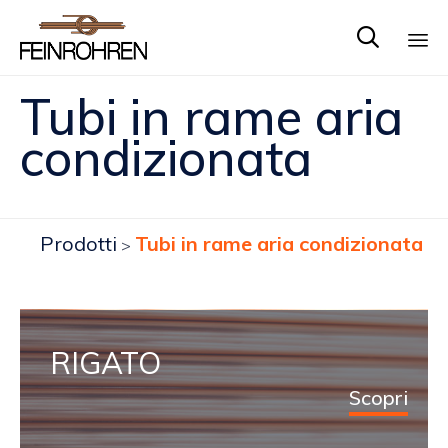

Sk
Tubi in rame aria
to
co
condizionata
Prodotti
Tubi in rame aria condizionata
>
RIGATO
Scopri